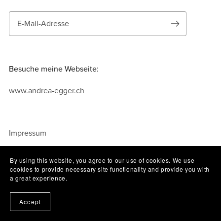
Besuche meine Webseite:
www.andrea-egger.ch
Impressum
Datenschutz: andrea-egger.ch
By using this website, you agree to our use of cookies. We use
Datenschutz: payhip.com
cookies to provide necessary site functionality and provide you with
a great experience.
Powered by
Payhip
Accept